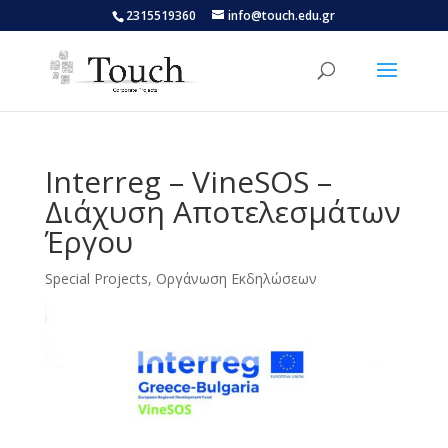
Skip
2315519360
info@touch.edu.gr
to
content
Interreg – VineSOS –
Διάχυση Αποτελεσμάτων
Έργου
Special Projects
,
Οργάνωση Εκδηλώσεων