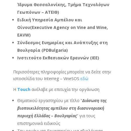
Ίδρυμα Θεσσαλονίκης, Τμήμα Τεχνολόγων
Γεωπόνων – ΑΤΕΙΘ)
Ειδική
Υπηρεσία
Αμπέλου
και
Οίνου
(Executive Agency on Vine and Wine,
EAVW)
Σύνδεσμος Ευημερίας και Ανάπτυξης στη
Βουλγαρία (PDBulgaria)
Ινστιτούτο Εκθεσιακών Ερευνών (ΙΕΕ)
Περισσότερες πληροφορίες μπορείτε να δείτε στην
ιστοσελίδα του Interreg – VineSOS
εδώ
Η
Touch
ανέλαβε με επιτυχία την οργάνωση
Θεματικού εργαστηρίου με τίτλο “
Διάσωση της
βιοποικιλότητας αμπέλου στη διασυνοριακή
περιοχή Ελλάδας – Βουλγαρίας
” για τους
επιστημονικά ειδικούς
Την oργάνωση Eργαστηρίου για αξιολόγηση